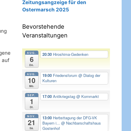
Zeitungsangzeige für den
Ostermarsch 2025
Bevorstehende
ung
Veranstaltungen
ngene
AUG.
20:30
Hiroshima-Gedenken
6
 auf
Do.
AUG.
19:00
Friedensforum
@ Dialog der
10
Kulturen
Mo.
SEP.
17:00
Antikriegstag
@ Kornmarkt
1
Di.
NOV.
13:00
Herbsttagung der DFG-VK
21
Bayern i...
@ Nachbarschaftshaus
Gostenhof
Sa.