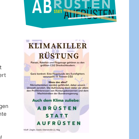
t
ert
ngen
nte
!